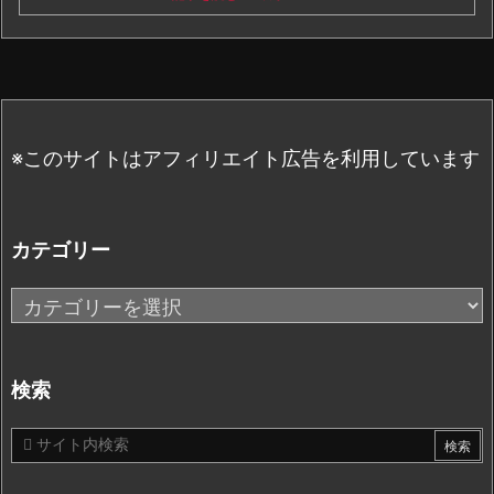
※このサイトはアフィリエイト広告を利用しています
カテゴリー
カ
テ
ゴ
リ
検索
ー