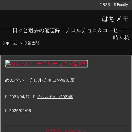

RSS
Feedly
はちメモ
日々と過去の備忘録 チロルチョコ＆コーヒー
時々花

ホーム
>

福太郎
めんべい チロルチョコ×福太郎

2021/04/17

チロルチョコ2021年

2026/02/06
記事を読む
めんべい ...