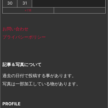
30
31
« 7月
お問い合わせ
プライバシーポリシー
記事＆写真について
過去の日付で投稿する事があります。
写真は一部加工している物があります。
PROFILE