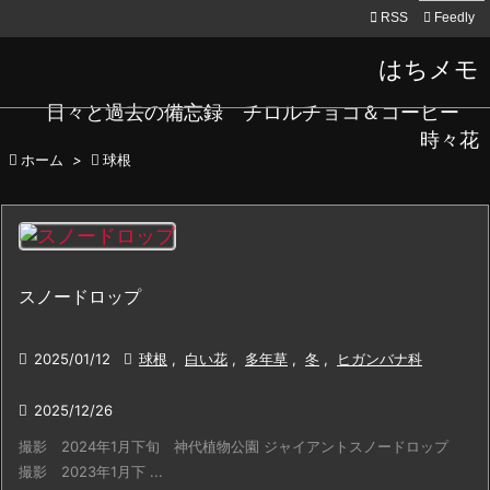

RSS
Feedly
はちメモ
日々と過去の備忘録 チロルチョコ＆コーヒー
時々花

ホーム
>

球根
スノードロップ

2025/01/12

球根
,
白い花
,
多年草
,
冬
,
ヒガンバナ科

2025/12/26
撮影 2024年1月下旬 神代植物公園 ジャイアントスノードロップ
撮影 2023年1月下 ...