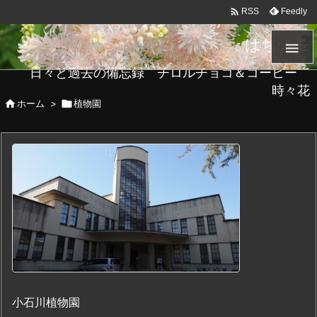

Feedly
RSS
はちメモ

日々と過去の備忘録 チロルチョコ＆コーヒー
時々花

ホーム
>

植物園
小石川植物園