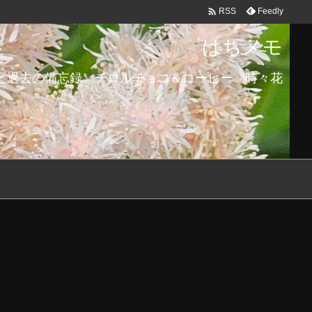

Feedly
RSS
はちメモ
と過去の備忘録 チロルチョコ＆コーヒー 時々花