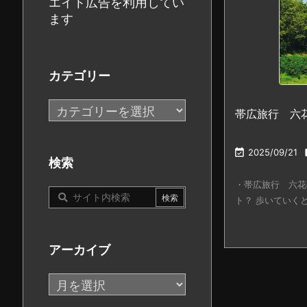
エイト広告を利用してい
ます
カテゴリー
カ
帯広旅行 六
テ
ゴ

2025/09/21
リ
検索
ー
・帯広旅行 六花
ト？ 歩いていくとフ
アーカイブ
ア
ー