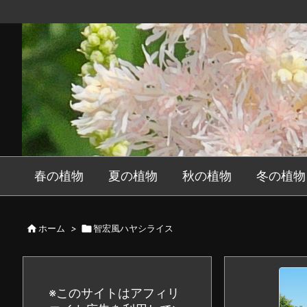
春の植物
夏の植物
秋の植物
冬の植物

ホーム
>

智宏風ハヤシライス
※このサイトはアフィリ