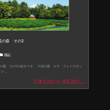
花の森 その2

雑記
の森 その1の続きです。 六花の森 カサ フォトスポッ
 ...
記事を読む
帯広旅行 ...