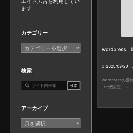
エイト広告を利用してい
ます
カテゴリー
カ
wordpres
テ
ゴ

2025/09/20
リ
検索
ー
wordpress
→一般設定 ...
アーカイブ
ア
ー