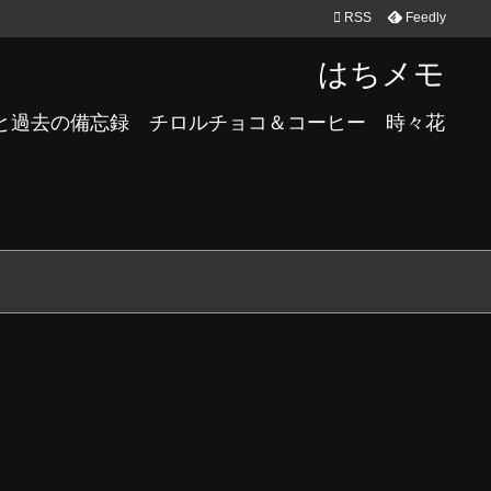

RSS
Feedly
はちメモ
と過去の備忘録 チロルチョコ＆コーヒー 時々花