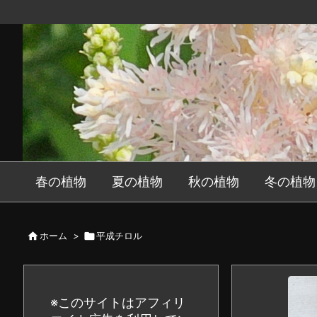
春の植物
夏の植物
秋の植物
冬の植物

ホーム
>

平成チロル
※このサイトはアフィリ