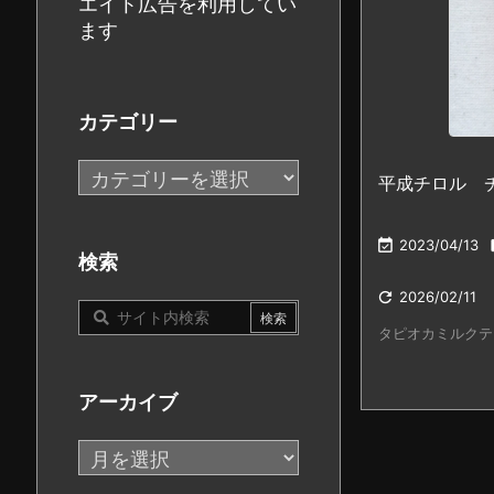
エイト広告を利用してい
ます
カテゴリー
カ
平成チロル 
テ
ゴ

2023/04/13
リ
検索
ー

2026/02/11
タピオカミルクテ
アーカイブ
ア
ー