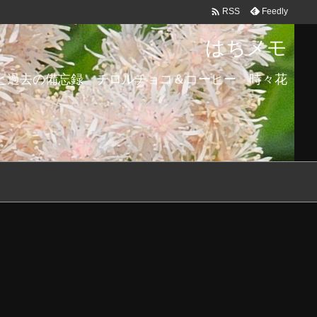

Feedly
RSS
はちメモ
と過去の備忘録 チロルチョコ＆コーヒー 時々花