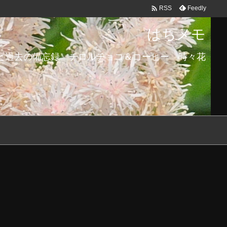

Feedly
RSS
はちメモ
と過去の備忘録 チロルチョコ＆コーヒー 時々花