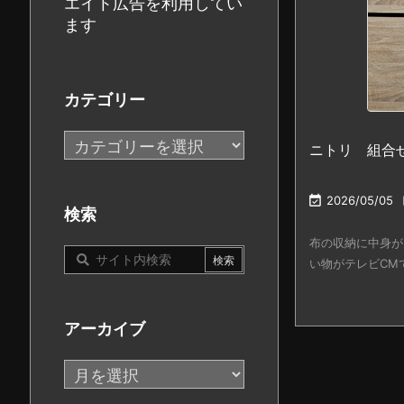
エイト広告を利用してい
ます
カテゴリー
カ
ニトリ 組合
テ
ゴ

2026/05/05
リ
検索
ー
布の収納に中身が
い物がテレビCMでや
アーカイブ
ア
ー