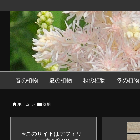
春の植物
夏の植物
秋の植物
冬の植物

ホーム
>

収納
※このサイトはアフィリ