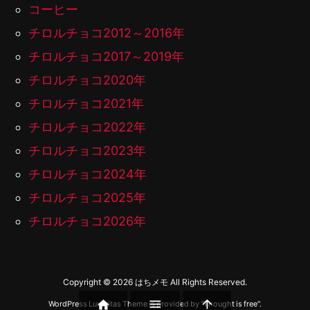
コーヒー
チロルチョコ2012～2016年
チロルチョコ2017～2019年
チロルチョコ2020年
チロルチョコ2021年
チロルチョコ2022年
チロルチョコ2023年
チロルチョコ2024年
チロルチョコ2025年
チロルチョコ2026年
Copyright ©
2026
はちメモ
All Rights Reserved.



WordPress Luxeritas Theme is provided by "
Thought is free
".