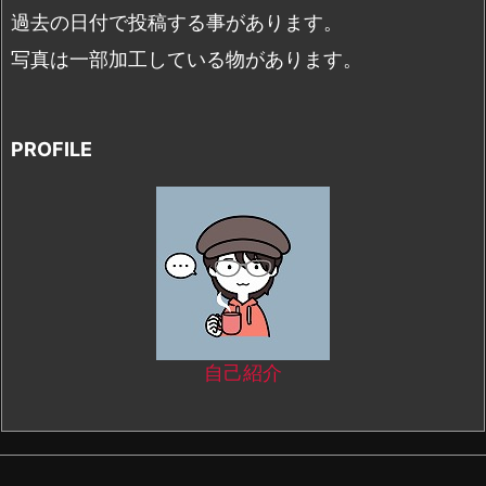
過去の日付で投稿する事があります。
写真は一部加工している物があります。
PROFILE
自己紹介