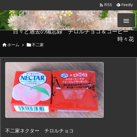

Feedly
RSS
はちメモ

日々と過去の備忘録 チロルチョコ＆コーヒー
時々花

ホーム
>

不二家
不二家ネクター チロルチョコ