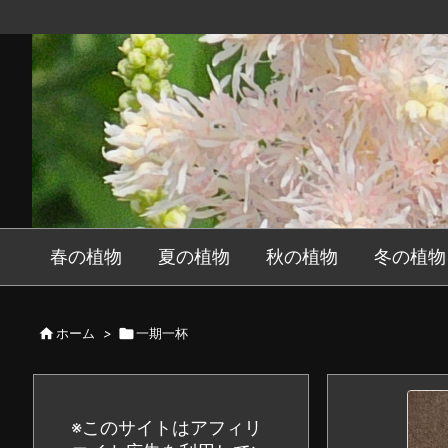
春の植物
夏の植物
秋の植物
冬の植物

ホーム
>

一期一杯
※このサイトはアフィリ