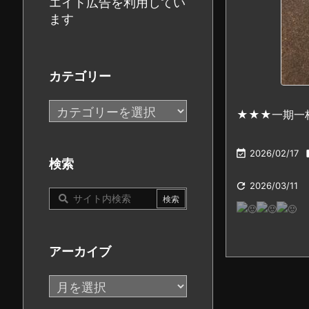
エイト広告を利用してい
ます
カテゴリー
カ
★★★一期一
テ
ゴ

2026/02/17
リ
検索
ー

2026/03/11
アーカイブ
ア
ー