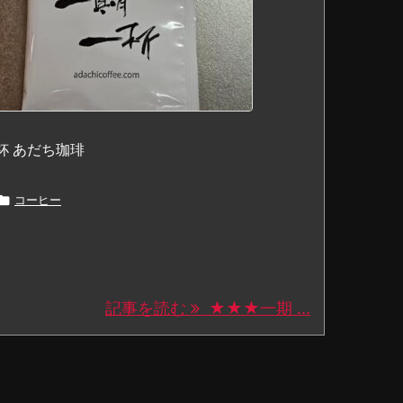
杯 あだち珈琲

コーヒー
記事を読む
★★★一期 ...