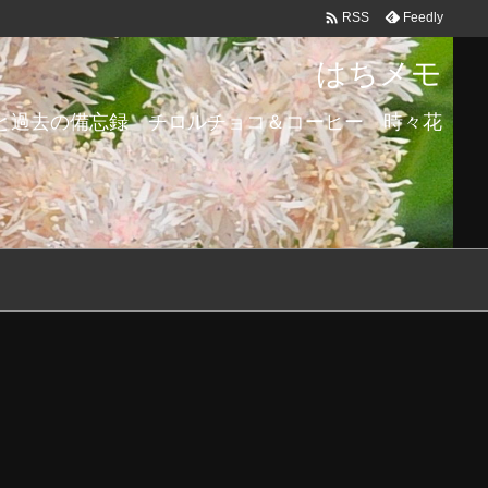

Feedly
RSS
はちメモ
と過去の備忘録 チロルチョコ＆コーヒー 時々花