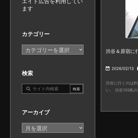
エイト広告を利用してい
ます
カテゴリー
カ
渋谷＆原宿に
テ
ゴ

2026/02/13
リ
検索
ー
渋谷に行くのは約
い。 渋谷109私の若
アーカイブ
ア
ー