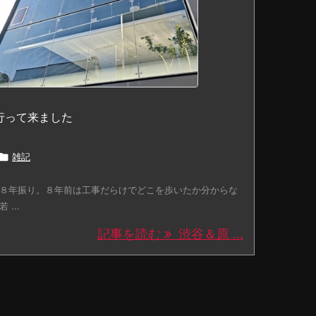
行って来ました

雑記
８年振り。８年前は工事だらけでどこを歩いたか分からな
 ...
記事を読む
渋谷＆原 ...