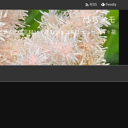

Feedly
RSS
はちメモ
と過去の備忘録 チロルチョコ＆コーヒー 時々花