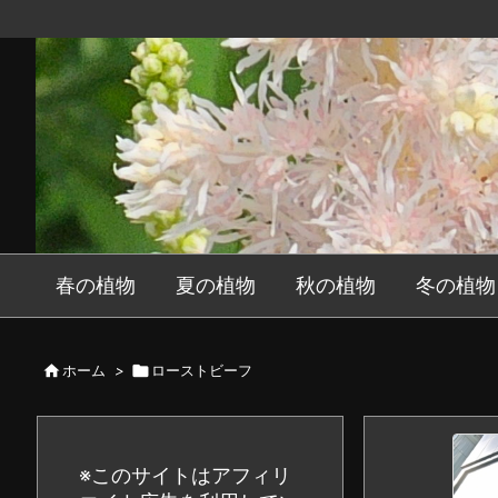
春の植物
夏の植物
秋の植物
冬の植物

ホーム
>

ローストビーフ
※このサイトはアフィリ