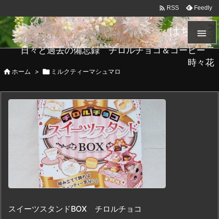

Feedly
RSS
はちメモ

日々と過去の備忘録 チロルチョコ＆コーヒー
時々花

ホーム
>

ミルクティーマシュマロ
スイーツスタンドBOX チロルチョコ