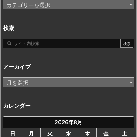
カ
テ
ゴ
リ
検索
ー
アーカイブ
ア
ー
カ
イ
カレンダー
ブ
2026年8月
日
月
火
水
木
金
土