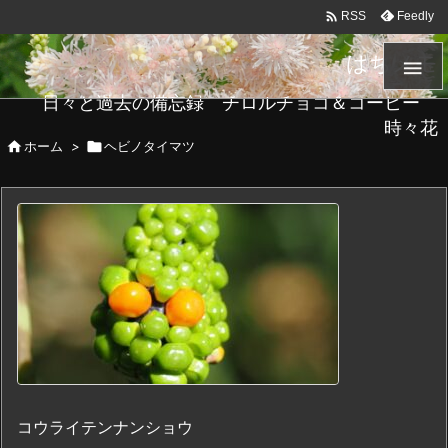

Feedly
RSS
はちメモ

日々と過去の備忘録 チロルチョコ＆コーヒー
時々花

ホーム
>

ヘビノタイマツ
コウライテンナンショウ