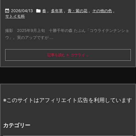

2026/04/13

春
,
多年草
,
青・紫の花
,
その他の色
,
サトイモ科
撮影 2025年9月上旬 十勝千年の森 たぶん「コウライテンナンショ
ウ」。実のアップですが ...
記事を読む
コウライ ...
※このサイトはアフィリエイト広告を利用しています
カテゴリー