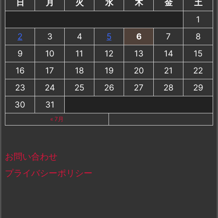
日
月
火
水
木
金
土
1
2
3
4
5
6
7
8
9
10
11
12
13
14
15
16
17
18
19
20
21
22
23
24
25
26
27
28
29
30
31
« 7月
お問い合わせ
プライバシーポリシー