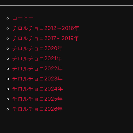
コーヒー
チロルチョコ2012～2016年
チロルチョコ2017～2019年
チロルチョコ2020年
チロルチョコ2021年
チロルチョコ2022年
チロルチョコ2023年
チロルチョコ2024年
チロルチョコ2025年
チロルチョコ2026年