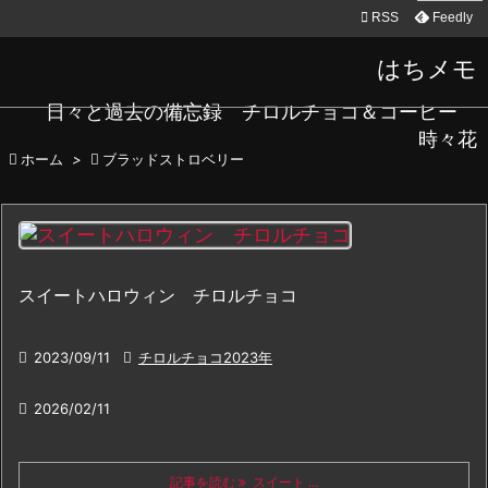

RSS
Feedly
はちメモ
日々と過去の備忘録 チロルチョコ＆コーヒー
時々花

ホーム
>

ブラッドストロベリー
スイートハロウィン チロルチョコ

2023/09/11

チロルチョコ2023年

2026/02/11
記事を読む
スイート ...