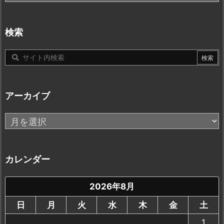
テ
ゴ
リ
検索
ー
アーカイブ
ア
ー
カ
イ
カレンダー
ブ
2026年8月
日
月
火
水
木
金
土
1