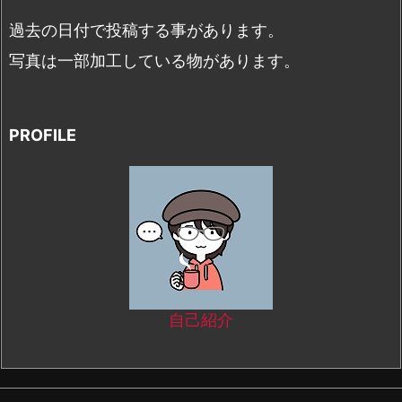
過去の日付で投稿する事があります。
写真は一部加工している物があります。
PROFILE
自己紹介