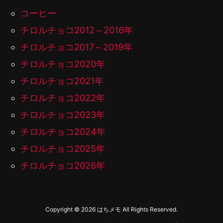
コーヒー
チロルチョコ2012～2016年
チロルチョコ2017～2019年
チロルチョコ2020年
チロルチョコ2021年
チロルチョコ2022年
チロルチョコ2023年
チロルチョコ2024年
チロルチョコ2025年
チロルチョコ2026年
Copyright ©
2026
はちメモ
All Rights Reserved.