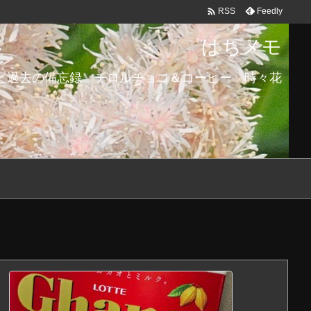

Feedly
RSS
はちメモ
と過去の備忘録 チロルチョコ＆コーヒー 時々花