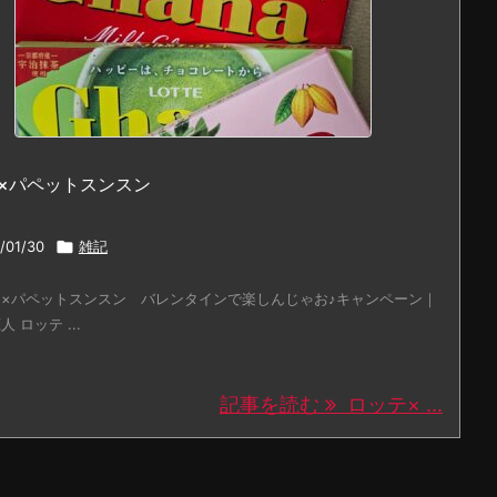
×パペットスンスン
/01/30

雑記
×パペットスンスン バレンタインで楽しんじゃお♪キャンペーン｜
 ロッテ ...
記事を読む
ロッテ× ...