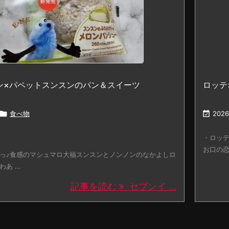
ン×パペットスンスンのパン＆スイーツ
ロッテ

食べ物

2026
・ロッテ
お口の恋人
っ♪食感のマシュマロ大福スンスンとノンノンのなかよしロ
 ...
記事を読む
セブンイ ...