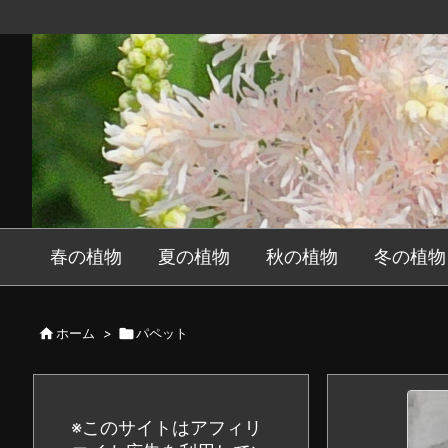
春の植物
夏の植物
秋の植物
冬の植物

ホーム
>

パペット
※このサイトはアフィリ