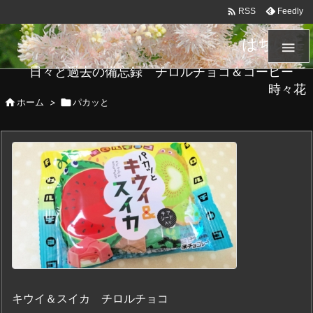

Feedly
RSS
はちメモ

日々と過去の備忘録 チロルチョコ＆コーヒー
時々花

ホーム
>

パカッと
キウイ＆スイカ チロルチョコ