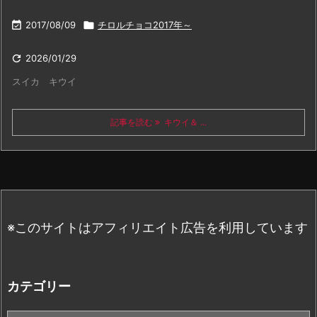

2017/08/09

チロルチョコ2017年～

2026/01/29
スイカ キウイ
記事を読む
キウイ＆ ...
※このサイトはアフィリエイト広告を利用しています
カテゴリー