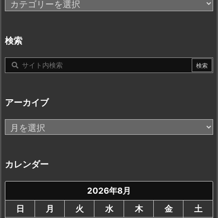
カ
テ
ゴ
リ
検索
ー
アーカイブ
ア
ー
カ
イ
カレンダー
ブ
2026年8月
日
月
火
水
木
金
土