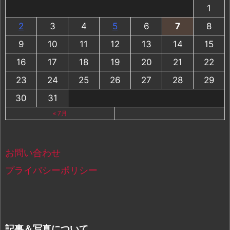
1
2
3
4
5
6
7
8
9
10
11
12
13
14
15
16
17
18
19
20
21
22
23
24
25
26
27
28
29
30
31
« 7月
お問い合わせ
プライバシーポリシー
記事＆写真について