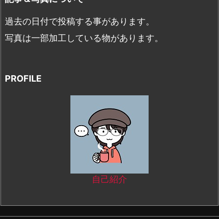
過去の日付で投稿する事があります。
写真は一部加工している物があります。
PROFILE
自己紹介