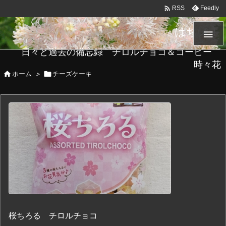

Feedly
RSS
はちメモ

日々と過去の備忘録 チロルチョコ＆コーヒー
時々花

ホーム
>

チーズケーキ
桜ちろる チロルチョコ