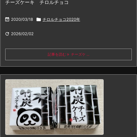
チーズケーキ チロルチョコ

2020/03/18

チロルチョコ2020年

2026/02/02
記事を読む
チーズケ ...