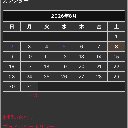
カレンダー
ブ
2026年8月
日
月
火
水
木
金
土
1
2
3
4
5
6
7
8
9
10
11
12
13
14
15
16
17
18
19
20
21
22
23
24
25
26
27
28
29
30
31
« 7月
お問い合わせ
プライバシーポリシー