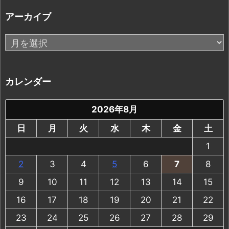
アーカイブ
ア
ー
カ
イ
カレンダー
ブ
2026年8月
日
月
火
水
木
金
土
1
2
3
4
5
6
7
8
9
10
11
12
13
14
15
16
17
18
19
20
21
22
23
24
25
26
27
28
29