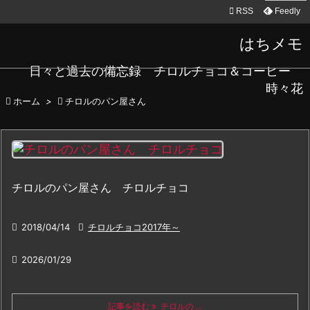

RSS
Feedly
はちメモ
日々と過去の備忘録 チロルチョコ＆コーヒー
時々花

ホーム
>

チロルのパン屋さん
チロルのパン屋さん チロルチョコ

2018/04/14

チロルチョコ2017年～

2026/01/29
記事を読む
チロルの ...