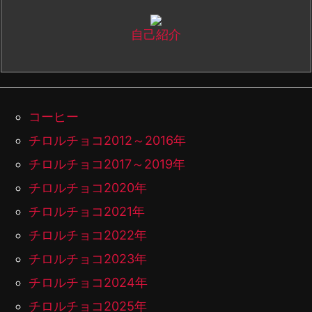
自己紹介
コーヒー
チロルチョコ2012～2016年
チロルチョコ2017～2019年
チロルチョコ2020年
チロルチョコ2021年
チロルチョコ2022年
チロルチョコ2023年
チロルチョコ2024年
チロルチョコ2025年