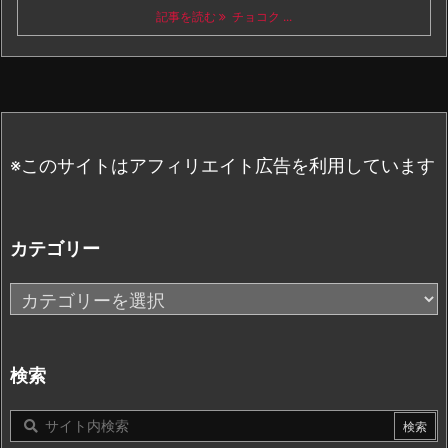
記事を読む
チョコク ...
※このサイトはアフィリエイト広告を利用しています
カテゴリー
カ
テ
ゴ
リ
検索
ー