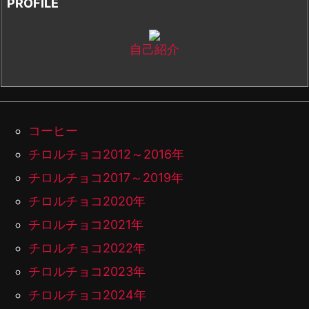
PROFILE
自己紹介
コーヒー
チロルチョコ2012～2016年
チロルチョコ2017～2019年
チロルチョコ2020年
チロルチョコ2021年
チロルチョコ2022年
チロルチョコ2023年
チロルチョコ2024年