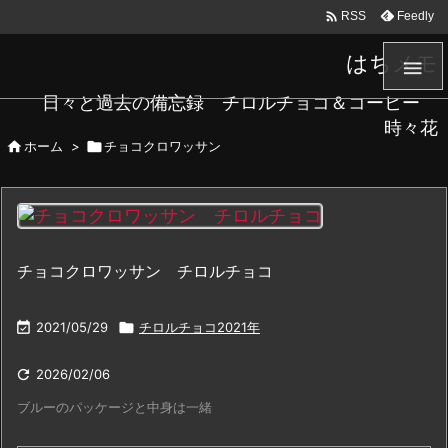

Feedly
RSS
はちメモ

日々と過去の備忘録 チロルチョコ＆コーヒー
時々花

ホーム
>

チョコクロワッサン
チョコクロワッサン チロルチョコ

2021/05/29

チロルチョコ2021年

2026/02/06
ブルーのパッケージと中身は一緒