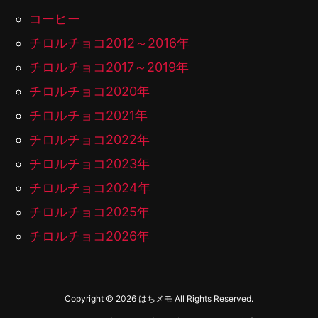
コーヒー
チロルチョコ2012～2016年
チロルチョコ2017～2019年
チロルチョコ2020年
チロルチョコ2021年
チロルチョコ2022年
チロルチョコ2023年
チロルチョコ2024年
チロルチョコ2025年
チロルチョコ2026年
Copyright ©
2026
はちメモ
All Rights Reserved.