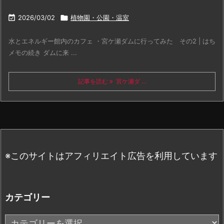

2026/03/02

植物園・公園・温室
水とエネルギー館内のカフェ ・宮ケ瀬ダムに行ってみた その2 | はち
メモの続き ダムに来 ...
記事を読む
宮ケ瀬ダ ...
※このサイトはアフィリエイト広告を利用しています
カテゴリー
カ