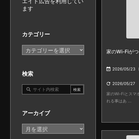
エイト広告を利用してい
ます
カテゴリー
カ
家のWi-Fi
テ
ゴ

2026/05/23
リ
検索
ー

2026/05/27
家のWi-Fiとス
れる事はあ ...
アーカイブ
ア
ー