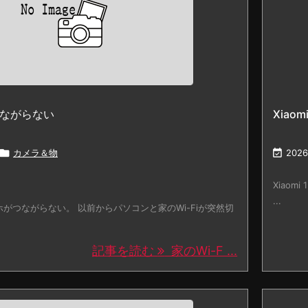
がつながらない
Xiaom

カメラ＆物

2026
Xiaom
...
マホがつながらない。 以前からパソコンと家のWi-Fiが突然切
記事を読む
家のWi-F ...