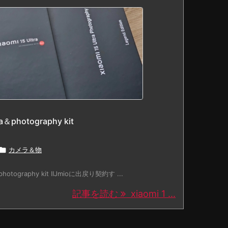
ra＆photography kit

カメラ＆物
a＆photography kit IIJmioに出戻り契約す ...
記事を読む
xiaomi 1 ...