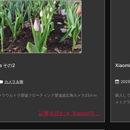
ra その2
Xiaom

カメラ＆物

2025
カメラウルトラ望遠フローティング望遠超広角カメラ23ｍｍ
購入して
ォトグラ
記事を読む
Xiaomi15 ...