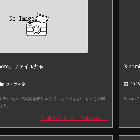
emote」ファイル共有
Xiaom

カメラ＆物

2025
USBつないで写真を取り込んでいたのですが、もっと気軽
Xiaomi
 ...
記事を読む
「Upload ...