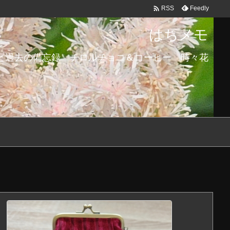

Feedly
RSS
はちメモ
と過去の備忘録 チロルチョコ＆コーヒー 時々花