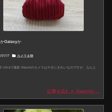
iかGalaxyか
/01/17

カメラ＆物
i 15 Ultraで撮影 Xiaomiのカメラは十分にきれいなのですが、なんと
記事を読む
Xiaomiか ...