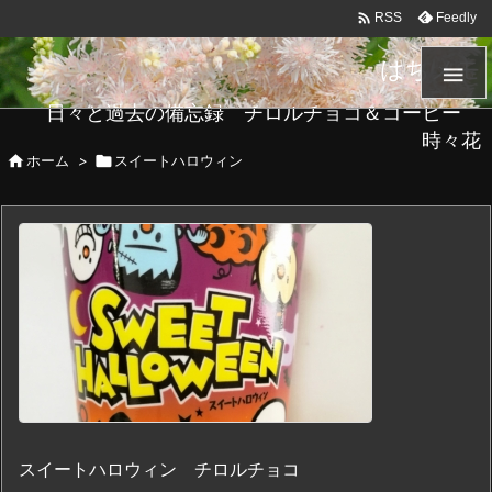

Feedly
RSS
はちメモ

日々と過去の備忘録 チロルチョコ＆コーヒー
時々花

ホーム
>

スイートハロウィン
スイートハロウィン チロルチョコ