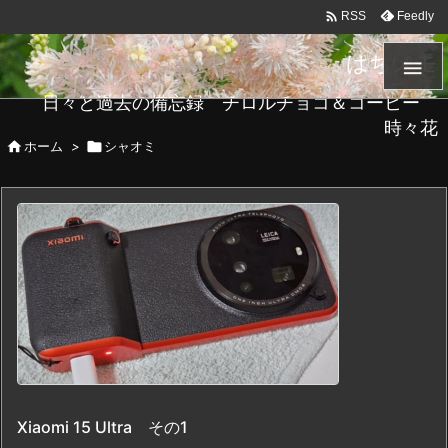

Feedly
RSS
はちメモ

日々と過去の備忘録 チロルチョコ＆コーヒー
時々花

ホーム
>

シャオミ
Xiaomi 15 Ultra その1