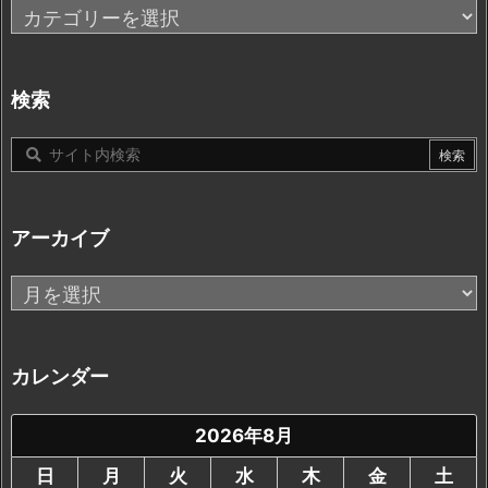
カ
テ
ゴ
リ
検索
ー
アーカイブ
ア
ー
カ
イ
カレンダー
ブ
2026年8月
日
月
火
水
木
金
土