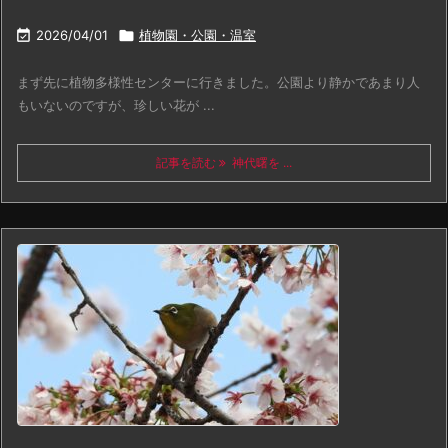

2026/04/01

植物園・公園・温室
まず先に植物多様性センターに行きました。公園より静かであまり人
もいないのですが、珍しい花が ...
記事を読む
神代曙を ...