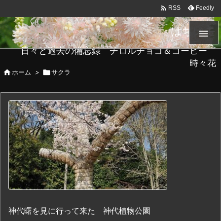

Feedly
RSS
はちメモ

日々と過去の備忘録 チロルチョコ＆コーヒー
時々花

ホーム
>

サクラ
神代曙を見に行って来た 神代植物公園