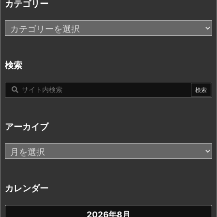
カテゴリー
カ
テ
ゴ
リ
検索
ー
アーカイブ
ア
ー
カ
イ
カレンダー
ブ
2026年8月