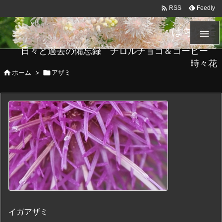

Feedly
RSS
はちメモ

日々と過去の備忘録 チロルチョコ＆コーヒー
時々花

ホーム
>

アザミ
イガアザミ