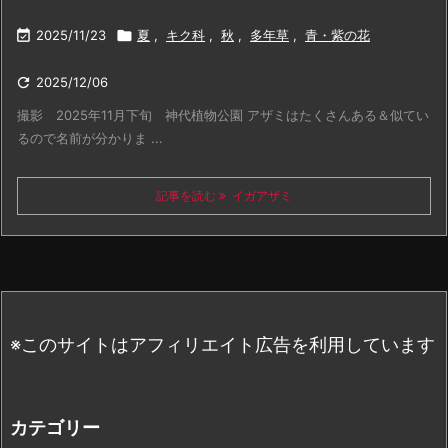

2025/11/23

夏
,
キク科
,
秋
,
多年草
,
青・紫の花

2025/12/06
撮影 2025年11月下旬 神代植物公園 アザミはたくさんある＆似てい
るので名前が分かりま ...
記事を読む
イガアザミ
※このサイトはアフィリエイト広告を利用しています
カテゴリー