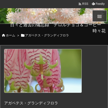

Feedly
RSS
はちメモ

日々と過去の備忘録 チロルチョコ＆コーヒー
時々花

ホーム
>

アガペテス・グランディフロラ
アガペテス・グランディフロラ