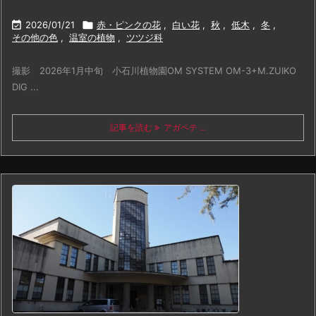

2026/01/21

赤・ピンクの花
,
白い花
,
秋
,
低木
,
冬
,
その他の色
,
温室の植物
,
ツツジ科
撮影 2026年1月中旬 小石川植物園OM SYSTEM OM-3+M.ZUIKO
DIG ...
記事を読む
アガペテ ...