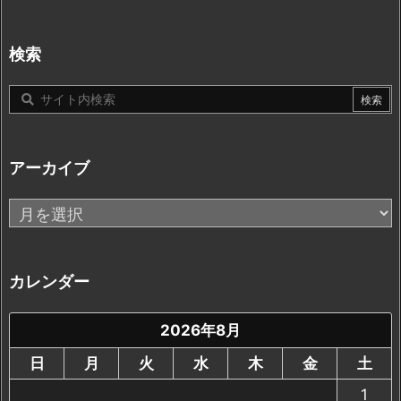
テ
ゴ
リ
検索
ー
アーカイブ
ア
ー
カ
イ
カレンダー
ブ
2026年8月
日
月
火
水
木
金
土
1