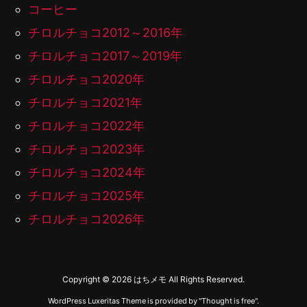
コーヒー
チロルチョコ2012～2016年
チロルチョコ2017～2019年
チロルチョコ2020年
チロルチョコ2021年
チロルチョコ2022年
チロルチョコ2023年
チロルチョコ2024年
チロルチョコ2025年
チロルチョコ2026年
Copyright ©
2026
はちメモ
All Rights Reserved.
WordPress Luxeritas Theme is provided by "
Thought is free
".