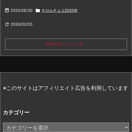

2020/06/30

チロルチョコ2020年

2026/02/03
記事を読む
よいとま ...
※このサイトはアフィリエイト広告を利用しています
カテゴリー
カ