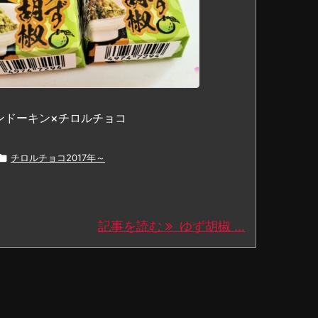
ンドーキン×チロルチョコ

チロルチョコ2017年～
記事を読む
ゆず胡椒 ...