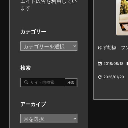
エイト広告を利用してい
ます
カテゴリー
カ
ゆず胡椒 フ
テ
ゴ

2018/08/18
リ
検索
ー

2026/01/29
アーカイブ
ア
ー