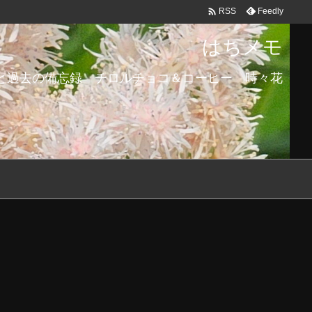

Feedly
RSS
はちメモ
と過去の備忘録 チロルチョコ＆コーヒー 時々花