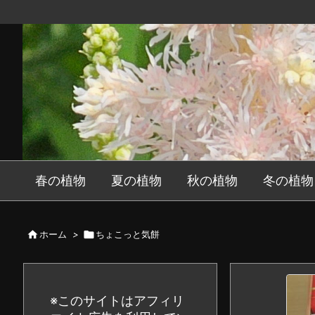
春の植物
夏の植物
秋の植物
冬の植物

ホーム
>

ちょこっと気餅
※このサイトはアフィリ