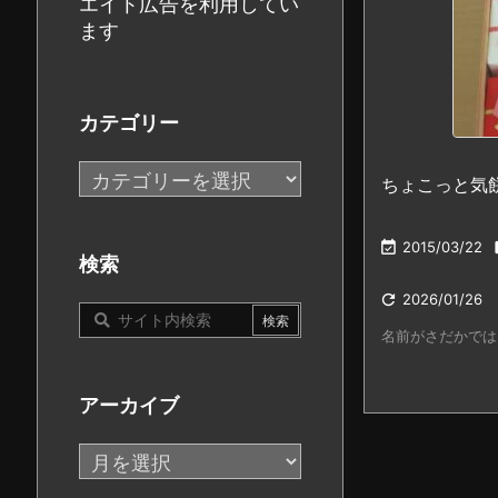
エイト広告を利用してい
ます
カテゴリー
カ
ちょこっと気
テ
ゴ

2015/03/22
リ
検索
ー

2026/01/26
名前がさだかでは
アーカイブ
ア
ー