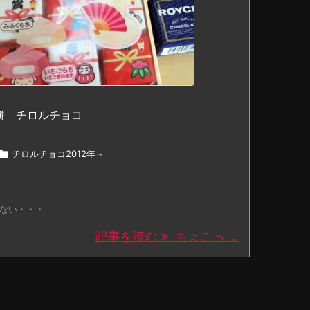
餅 チロルチョコ

チロルチョコ2012年～
ない・・・
記事を読む
ちょこっ ...