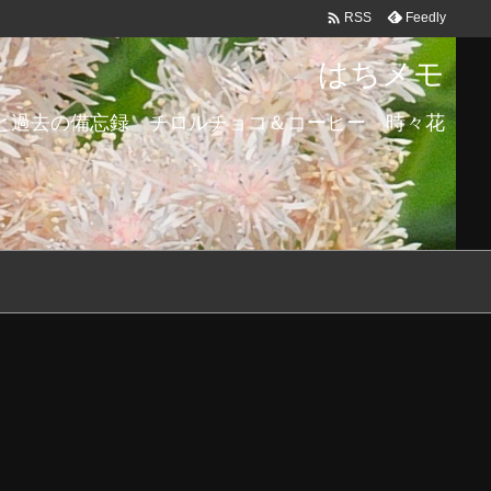

Feedly
RSS
はちメモ
と過去の備忘録 チロルチョコ＆コーヒー 時々花