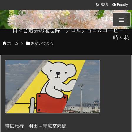

Feedly
RSS
はちメモ

日々と過去の備忘録 チロルチョコ＆コーヒー
時々花

ホーム
>

さかいでまろ
帯広旅行 羽田～帯広空港編