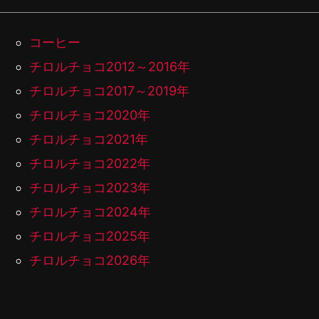
コーヒー
チロルチョコ2012～2016年
チロルチョコ2017～2019年
チロルチョコ2020年
チロルチョコ2021年
チロルチョコ2022年
チロルチョコ2023年
チロルチョコ2024年
チロルチョコ2025年
チロルチョコ2026年