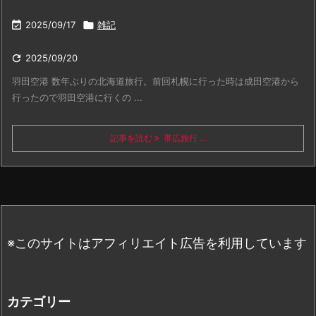

2025/09/17

雑記

2025/09/20
羽田空港 数年ぶりの北海道旅行。前回札幌に行った時は成田空港から
行ったので羽田空港に行くの ...
記事を読む
帯広旅行 ...
※このサイトはアフィリエイト広告を利用しています
カテゴリー