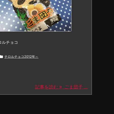
ロルチョコ

チロルチョコ2012年～
記事を読む
ごま団子 ...