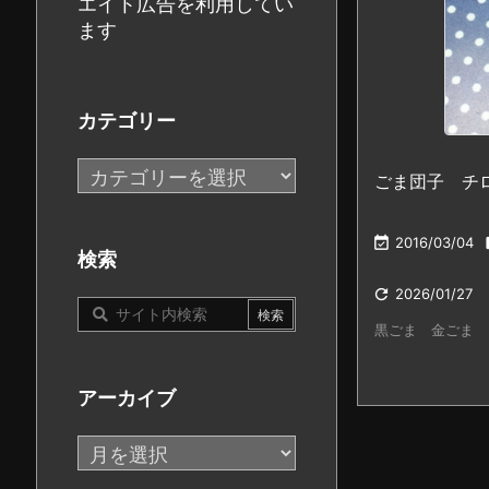
エイト広告を利用してい
ます
カテゴリー
カ
ごま団子 チ
テ
ゴ

2016/03/04
リ
検索
ー

2026/01/27
黒ごま 金ごま
アーカイブ
ア
ー