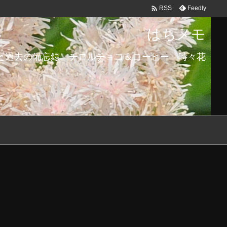

Feedly
RSS
はちメモ
と過去の備忘録 チロルチョコ＆コーヒー 時々花