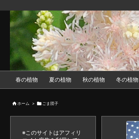
春の植物
夏の植物
秋の植物
冬の植物

ホーム
>

ごま団子
※このサイトはアフィリ